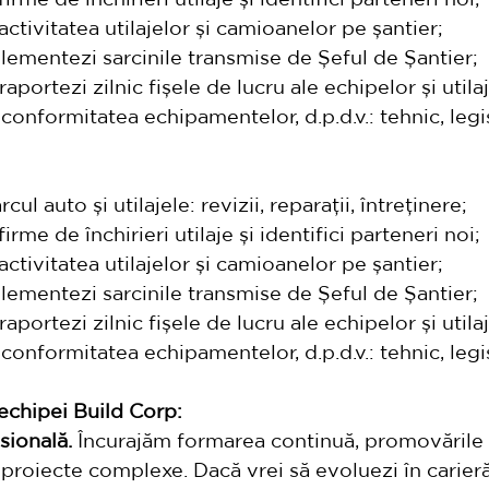
tivitatea utilajelor și camioanelor pe șantier;
plementezi sarcinile transmise de Șeful de Șantier;
raportezi zilnic fișele de lucru ale echipelor și utilaj
onformitatea echipamentelor, d.p.d.v.: tehnic, legi
l auto și utilajele: revizii, reparații, întreținere;
irme de închirieri utilaje și identifici parteneri noi;
tivitatea utilajelor și camioanelor pe șantier;
plementezi sarcinile transmise de Șeful de Șantier;
raportezi zilnic fișele de lucru ale echipelor și utilaj
onformitatea echipamentelor, d.p.d.v.: tehnic, legi
 echipei Build Corp:
sională.
 Încurajăm formarea continuă, promovările i
 proiecte complexe. Dacă vrei să evoluezi în carieră,