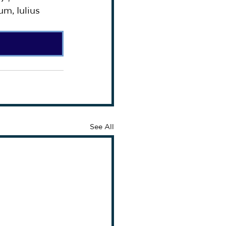
m, Iulius 
See All