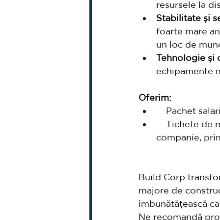
resursele la di
Stabilitate și s
foarte mare anv
un loc de mun
Tehnologie și 
echipamente mo
Oferim:
    Pachet sala
    Tichete de
companie, pri
Build Corp transfo
majore de construc
îmbunătățească cali
Ne recomandă proie