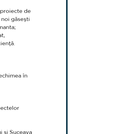
 proiecte de 
 noi găsești 
manta;
t, 
iență.
vechimea în 
ectelor 
j și Suceava 