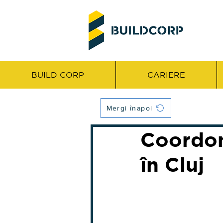
BUILD CORP
CARIERE
Mergi înapoi
Coordon
în Cluj