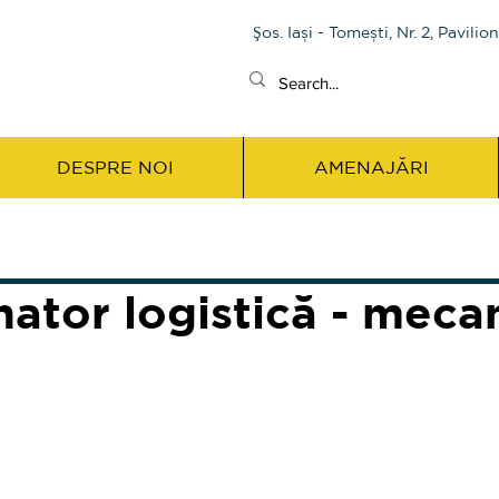
Şos. Iași - Tomești, Nr. 2, Pavilio
DESPRE NOI
AMENAJĂRI
ator logistică - meca