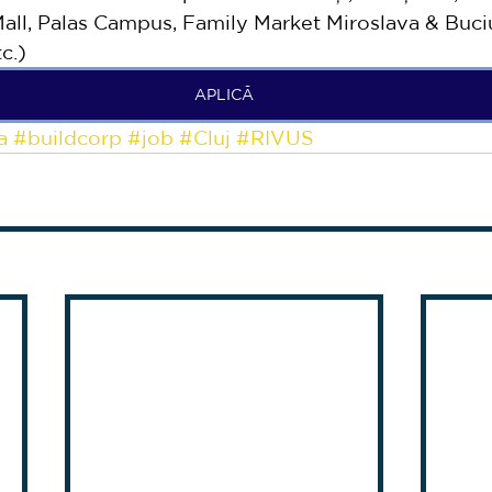
 Mall, Palas Campus, Family Market Miroslava & Buciu
c.)
APLICĂ
a
#buildcorp
#job
#Cluj
#RIVUS