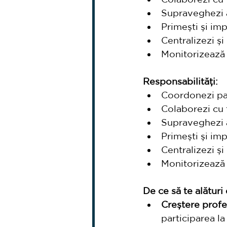
Supraveghezi ac
Primești și im
Centralizezi și 
Monitorizează c
Responsabilități:
Coordonezi parcu
Colaborezi cu f
Supraveghezi ac
Primești și im
Centralizezi și 
Monitorizează c
De ce să te alături
Creștere profe
participarea la