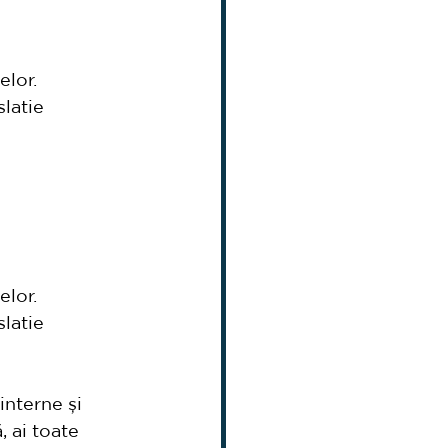
elor.
slatie
elor.
slatie
nterne și 
 ai toate 