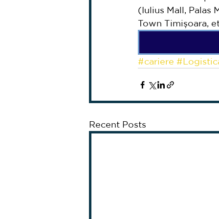
(Iulius Mall, Palas
Town Timișoara, et
#cariere
#Logistic
Recent Posts