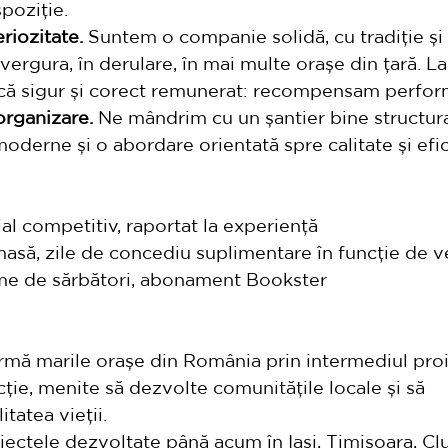
spoziție.
eriozitate.
 Suntem o companie solidă, cu tradiție și
ergura, în derulare, în mai multe orașe din țară. La
că sigur și corect remunerat: recompensam perfor
organizare.
 Ne mândrim cu un șantier bine structura
derne și o abordare orientată spre calitate și efic
rial competitiv, raportat la experiență
 masă, zile de concediu suplimentare în funcție de 
me de sărbători, abonament Bookster
rmă marile orașe din România prin intermediul proi
ție, menite să dezvolte comunitățile locale și să 
tatea vieții.
ctele dezvoltate până acum în Iași, Timișoara, Clu