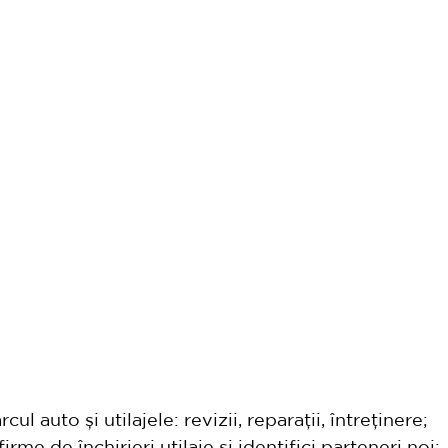
l auto și utilajele: revizii, reparații, întreținere;
irme de închirieri utilaje și identifici parteneri noi;