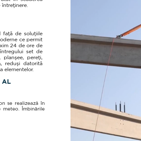
 întreținere.
 față de soluțiile
 moderne ce permit
axim 24 de ore de
întregului set de
, planșee, pereți,
 reduși datorită
 a elementelor.
 AL
n se realizează în
e meteo. Îmbinările