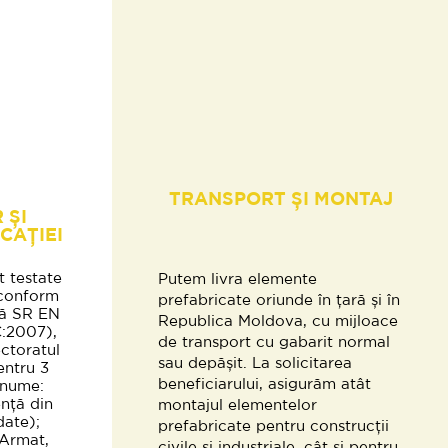
TRANSPORT ȘI MONTAJ
 ȘI
CAȚIEI
t testate
Putem livra elemente
(conform
prefabricate oriunde în țară și în
ță SR EN
Republica Moldova, cu mijloace
:2007),
de transport cu gabarit normal
ctoratul
sau depășit. La solicitarea
entru 3
beneficiarului, asigurăm atât
 anume:
nță din
montajul elementelor
date);
prefabricate pentru construcții
Armat,
civile și industriale, cât și pentru