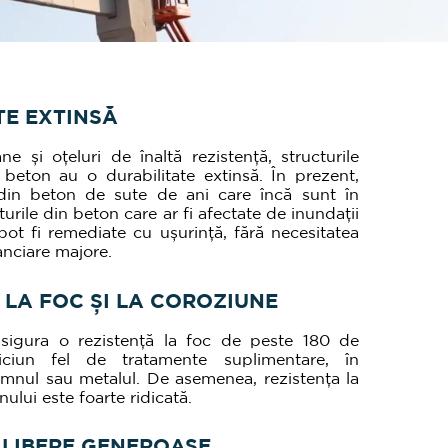
TE EXTINSĂ
e și oțeluri de înaltă rezistență, structurile
 beton au o durabilitate extinsă. În prezent,
i din beton de sute de ani care încă sunt în
turile din beton care ar fi afectate de inundații
pot fi remediate cu ușurință, fără necesitatea
nanciare majore.
 LA FOC ȘI LA COROZIUNE
sigura o rezistență la foc de peste 180 de
iciun fel de tratamente suplimentare, în
mnul sau metalul. De asemenea, rezistența la
ului este foarte ridicată.
 LIBERE GENEROASE