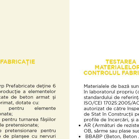
FABRICAȚIE
TESTAREA
MATERIALELOR
CONTROLUL FABRI
rp Prefabricate deține 6
Materialele de bază sun
 producție a elementelor
în laboratorul propriu 
cate de beton armat și
standardului de referin
imat, dotate cu:
ISO/CEI 17025:2005/AC
ri pentru elemente
autorizat de către Inspe
onate;
de Stat în Construcții p
e pentru turnarea fâșiilor
profile de încercări, și
le pretensionate;
AR (Armături de reziste
e pretensionare pentru
OB, sârme sau plase su
 de planșee cu nervuri
BBABP (Beton, Beton 