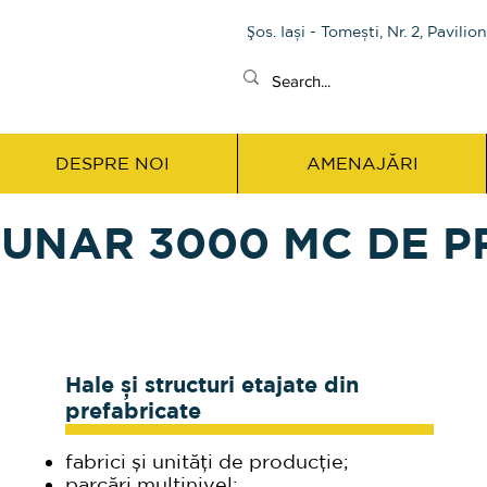
Şos. Iași - Tomești, Nr. 2, Pavilio
DESPRE NOI
AMENAJĂRI
UNAR 3000 MC DE P
Hale și structuri etajate din
prefabricate
fabrici și unități de producție;
parcări multinivel;