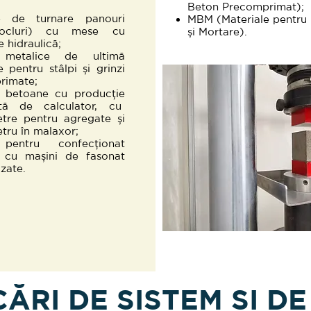
Beton Precomprimat);
ție de turnare panouri
MBM (Materiale pentru
/socluri) cu mese cu
și Mortare).
 hidraulică;
 metalice de ultimă
e pentru stâlpi și grinzi
rimate;
e betoane cu producție
ată de calculator, cu
tre pentru agregate și
ru în malaxor;
 pentru confecționat
i cu mașini de fasonat
zate.
CĂRI DE SISTEM ȘI D