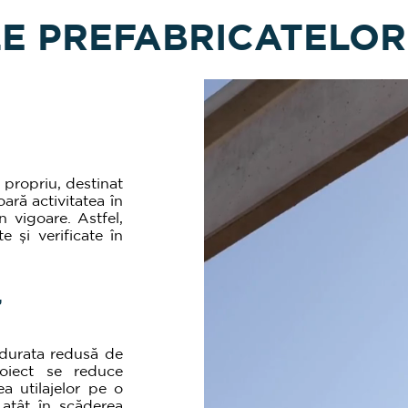
E PREFABRICATELOR
 propriu, destinat
oară activitatea în
n vigoare. Astfel,
e și verificate în
,
i durata redusă de
oiect se reduce
ea utilajelor pe o
 atât în scăderea