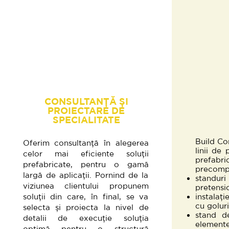
CONSULTANȚĂ ȘI
PROIECTARE DE
SPECIALITATE
Build Co
Oferim consultanță în alegerea
linii de
celor mai eficiente soluții
prefabri
prefabricate, pentru o gamă
precompr
largă de aplicații. Pornind de la
standu
viziunea clientului propunem
pretensi
soluții din care, în final, se va
instalați
cu goluri
selecta și proiecta la nivel de
stand d
detalii de execuție soluția
elemente
optimă pentru o structură