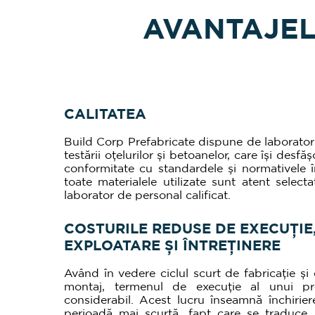
AVANTAJEL
CALITATEA
Build Corp Prefabricate dispune de laborator
testării oțelurilor și betoanelor, care își desfăș
conformitate cu standardele și normativele î
toate materialele utilizate sunt atent selectat
laborator de personal calificat.
COSTURILE REDUSE DE EXECUȚIE
EXPLOATARE ȘI ÎNTREȚINERE
Având în vedere ciclul scurt de fabricație ș
montaj, termenul de execuție al unui pr
considerabil. Acest lucru înseamnă închirier
perioadă mai scurtă, fapt care se traduce,