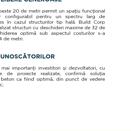
peste 20 de metri permit un spațiu funcțional
r configurabil pentru un spectru larg de
les în cazul structurilor tip hală. Build Corp
alizat structuri cu deschideri maxime de 32 de
chiderea optimă sub aspectul costurilor s-a
4 de metri.
CUNOSCĂTORILOR
mai importanți investitori și dezvoltatori, cu
de proiecte realizate, confirmă soluția
n beton ca fiind optimă, din punct de vedere
c;