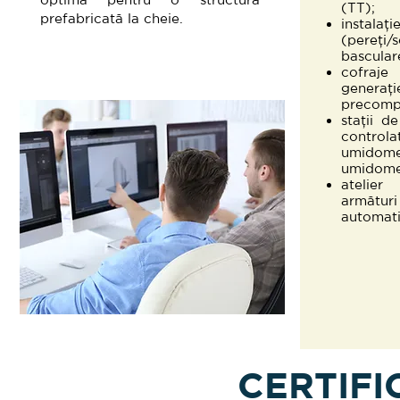
(TT);
prefabricată la cheie.
instala
(pereți
basculare
cofraje
generați
precomp
stații d
control
umidome
umidomet
atelier
armătur
automati
CERTIFI