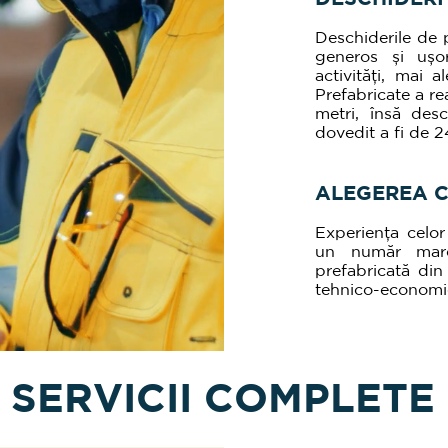
Deschiderile de 
generos și ușo
activități, mai a
Prefabricate a re
metri, însă des
dovedit a fi de 2
ALEGEREA 
Experiența celor 
un număr mare 
prefabricată di
tehnico-economi
SERVICII COMPLETE