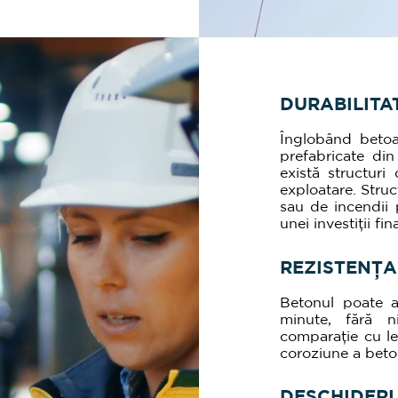
DURABILITA
Înglobând betoan
prefabricate din
există structur
exploatare. Struc
sau de incendii 
unei investiții fi
REZISTENȚA
Betonul poate a
minute, fără n
comparație cu le
coroziune a beton
DESCHIDERI