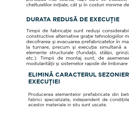
cheltuielilor inițiale, cât și în costuri minime de
DURATA REDUSĂ DE EXECUȚIE
Timpii de fabricație sunt reduși considerabil
constructive alternative grație tehnologiilor
decofrarea și evacuarea prefabricatelor în m
la turnare, precum și execuția simultană a 
elemente structurale (fundații, stâlpi, grinzi
etc.). Timpii de montaj sunt, de asemenea,
modularității și sistemelor rapide de îmbinare
ELIMINĂ CARACTERUL SEZONIER
EXECUȚIEI
Producerea elementelor prefabricate din beto
fabrici specializate, independent de condițiil
acestor materiale in situ sunt uscate.