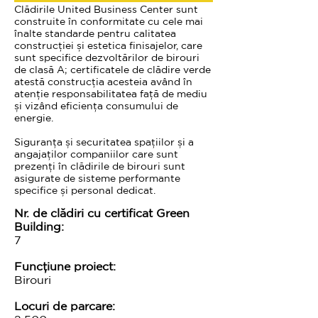
Clădirile United Business Center sunt
construite în conformitate cu cele mai
înalte standarde pentru calitatea
construcției și estetica finisajelor, care
sunt specifice dezvoltărilor de birouri
de clasă A; certificatele de clădire verde
atestă construcția acesteia având în
atenție responsabilitatea față de mediu
și vizând eficiența consumului de
energie.
Siguranța și securitatea spațiilor și a
angajaților companiilor care sunt
prezenți în clădirile de birouri sunt
asigurate de sisteme performante
specifice și personal dedicat.
Nr. de clădiri cu certificat Green
Building:
7
Funcțiune proiect:
Birouri
Locuri de parcare: